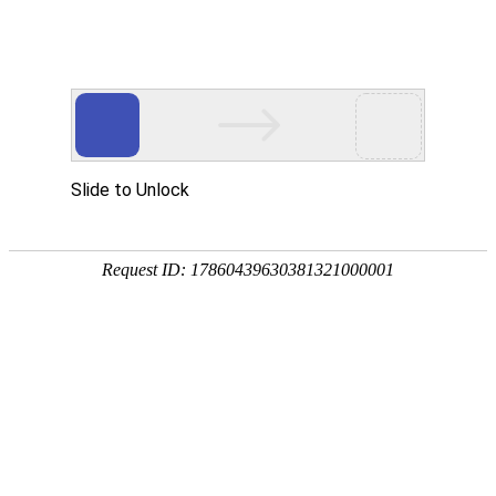
大型华体app网页版登录入口件
华体app网页版登录入口件加工
合金华体app网页版登录入口件
精密华体app网页版登录入口件